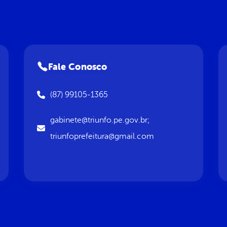
Fale Conosco
(87) 99105-1365
gabinete@triunfo.pe.gov.br;
triunfoprefeitura@gmail.com