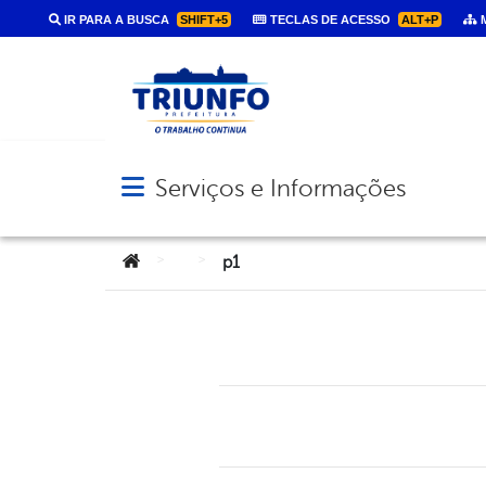
IR PARA A BUSCA
SHIFT+5
TECLAS DE ACESSO
ALT+P
M
Serviços e Informações
Abrir menu principal de navegação
Você está aqui:
>
>
p1