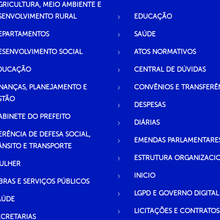
GRICULTURA, MEIO AMBIENTE E
SENVOLVIMENTO RURAL
EDUCAÇÃO
EPARTAMENTOS
SAÚDE
ESENVOLVIMENTO SOCIAL
ATOS NORMATIVOS
DUCAÇÃO
CENTRAL DE DÚVIDAS
INANÇAS, PLANEJAMENTO E
CONVÊNIOS E TRANSFERÊ
STÃO
DESPESAS
ABINETE DO PREFEITO
DIÁRIAS
ERÊNCIA DE DEFESA SOCIAL,
EMENDAS PARLAMENTARE
ÂNSITO E TRANSPORTE
ESTRUTURA ORGANIZACI
ULHER
INICIO
BRAS E SERVIÇOS PÚBLICOS
LGPD E GOVERNO DIGITAL
AÚDE
LICITAÇÕES E CONTRATOS
ECRETARIAS