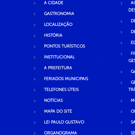
A CIDADE
A
DE
GASTRONOMIA
D
LOCALIZAÇÃO
D
HISTÓRIA
E
PONTOS TURÍSTICOS
F
INSTITUCIONAL
GE
A PREFEITURA
G
FERIADOS MUNICIPAIS
G
TELEFONES ÚTEIS
TR
NOTÍCIAS
M
MAPA DO SITE
O
LEI PAULO GUSTAVO
S
ORGANOGRAMA
S