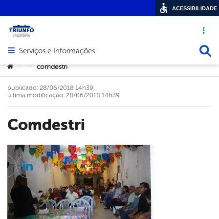
ACESSIBILIDADE
Acesso ráp
Busca
Serviços e Informações
Abrir menu principal de navegação
Você está aqui:
comdestri
>
>
publicado: 28/06/2018 14h39,
última modificação: 28/06/2018 14h39
comdestri
cebook
Twitter
Linkedin