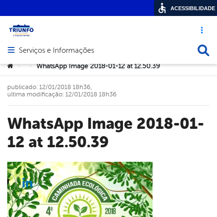
ACESSIBILIDADE
Acesso ráp
Busca
Serviços e Informações
Abrir menu principal de navegação
Você está aqui:
WhatsApp Image 2018-01-12 at 12.50.39
>
>
publicado: 12/01/2018 18h36,
última modificação: 12/01/2018 18h36
WhatsApp Image 2018-01-
12 at 12.50.39
cebook
Twitter
Linkedin