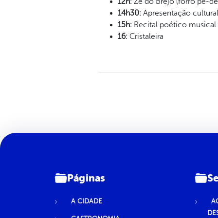
12h:
Zé do Brejo (forró pé-de
14h30:
Apresentação cultural
15h:
Recital poético musical 
16:
Cristaleira
Páginas
Se
A CIDADE
A
DE