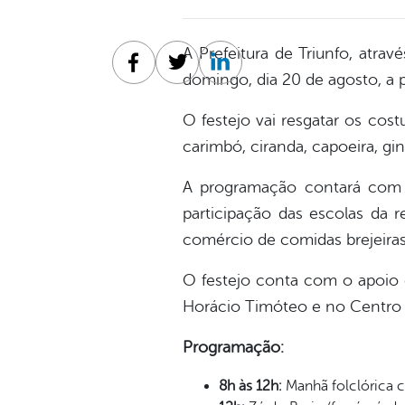
A Prefeitura de Triunfo, atrav
Facebook
Twitter
Linkedin
domingo, dia 20 de agosto, a 
O festejo vai resgatar os cos
carimbó, ciranda, capoeira, gin
A programação contará com 
participação das escolas da 
comércio de comidas brejeiras
O festejo conta com o apoio 
Horácio Timóteo e no Centro H
Programação:
8h às 12h:
Manhã folclórica 