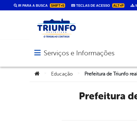
IR PARA A BUSCA
SHIFT+5
TECLAS DE ACESSO
ALT+P
M
Serviços e Informações
Abrir menu principal de navegação
Você está aqui:
>
>
Educação
Prefeitura de Triunfo realizará neste domingo Festa do