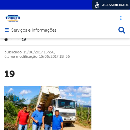
ACESSIBILIDADE
Acesso ráp
Busca
Serviços e Informações
Abrir menu principal de navegação
Você está aqui:
19
>
>
publicado: 15/06/2017 15h56,
última modificação: 15/06/2017 15h56
19
cebook
Twitter
Linkedin