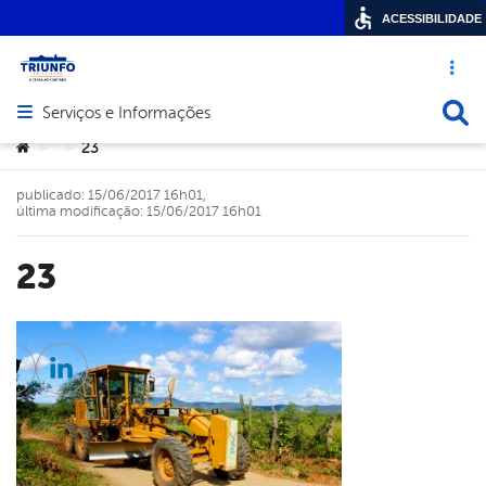
ACESSIBILIDADE
Acesso ráp
Busca
Serviços e Informações
Abrir menu principal de navegação
Você está aqui:
23
>
>
publicado: 15/06/2017 16h01,
última modificação: 15/06/2017 16h01
23
cebook
Twitter
Linkedin