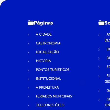
Páginas
Se
A CIDADE
A
DE
GASTRONOMIA
D
LOCALIZAÇÃO
D
HISTÓRIA
E
PONTOS TURÍSTICOS
F
INSTITUCIONAL
GE
A PREFEITURA
G
FERIADOS MUNICIPAIS
G
TELEFONES ÚTEIS
TR