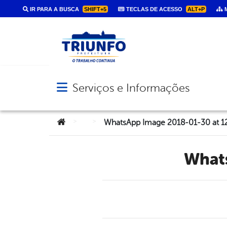
IR PARA A BUSCA
SHIFT+5
TECLAS DE ACESSO
ALT+P
M
Serviços e Informações
Abrir menu principal de navegação
Você está aqui:
>
>
WhatsApp Image 2018-01-30 at 1
Wha