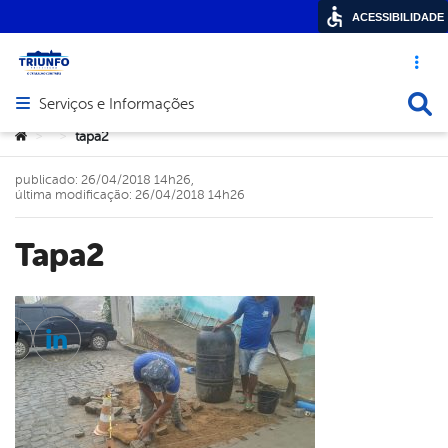
ACESSIBILIDADE
Acesso ráp
Busca
Serviços e Informações
Abrir menu principal de navegação
Você está aqui:
tapa2
>
>
publicado: 26/04/2018 14h26,
última modificação: 26/04/2018 14h26
tapa2
cebook
Twitter
Linkedin