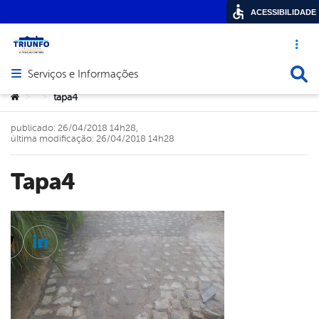
ACESSIBILIDADE
Acesso ráp
Busca
Serviços e Informações
Abrir menu principal de navegação
Você está aqui:
tapa4
>
>
publicado: 26/04/2018 14h28,
última modificação: 26/04/2018 14h28
tapa4
cebook
Twitter
Linkedin