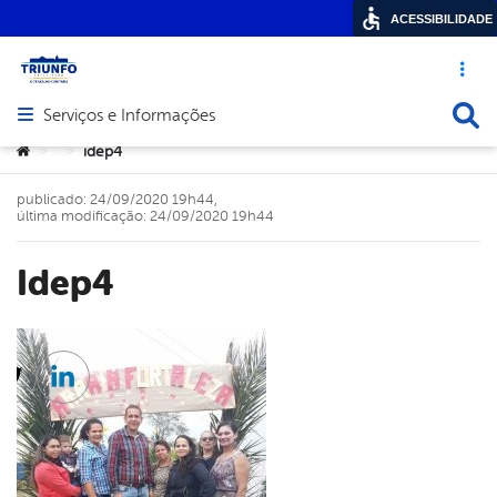
ACESSIBILIDADE
Acesso ráp
Busca
Serviços e Informações
Abrir menu principal de navegação
Você está aqui:
idep4
>
>
publicado: 24/09/2020 19h44,
última modificação: 24/09/2020 19h44
idep4
cebook
Twitter
Linkedin