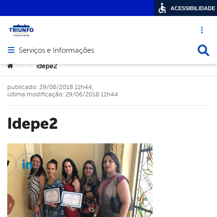
ACESSIBILIDADE
Acesso ráp
Busca
Serviços e Informações
Abrir menu principal de navegação
Você está aqui:
idepe2
>
>
publicado: 29/06/2018 11h44,
última modificação: 29/06/2018 11h44
idepe2
cebook
Twitter
Linkedin