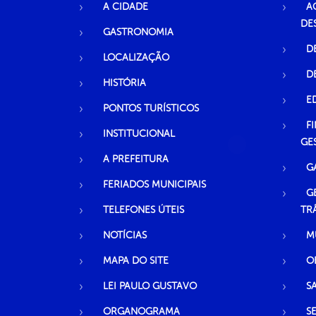
A CIDADE
A
DE
GASTRONOMIA
D
LOCALIZAÇÃO
D
HISTÓRIA
E
PONTOS TURÍSTICOS
F
INSTITUCIONAL
GE
A PREFEITURA
G
FERIADOS MUNICIPAIS
G
TELEFONES ÚTEIS
TR
NOTÍCIAS
M
MAPA DO SITE
O
LEI PAULO GUSTAVO
S
ORGANOGRAMA
S