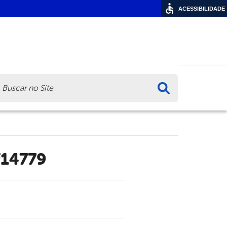
ACESSIBILIDADE
ca
f14779