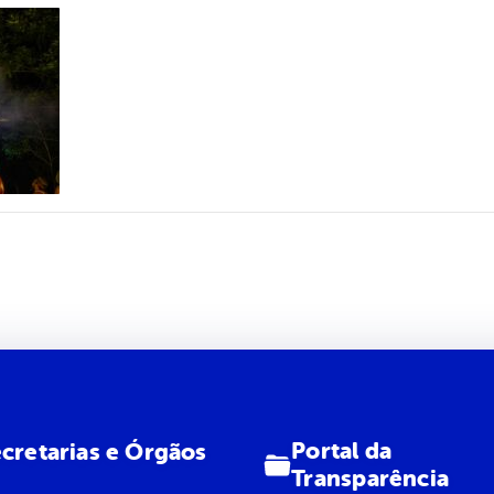
Portal da
cretarias e Órgãos
Transparência