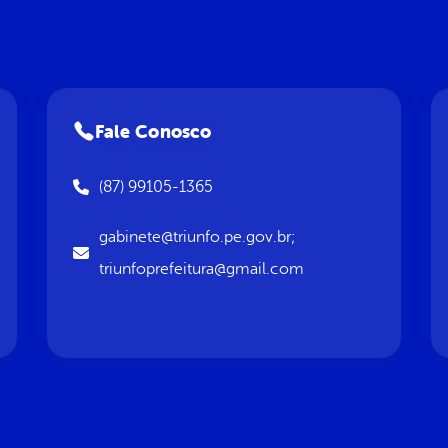
Fale Conosco
(87) 99105-1365
gabinete@triunfo.pe.gov.br;
triunfoprefeitura@gmail.com