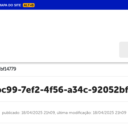
APA DO SITE
ALT+B
Bus
bf14779
bc99-7ef2-4f56-a34c-92052b
publicado: 18/04/2025 21h09,
última modificação: 18/04/2025 21h09