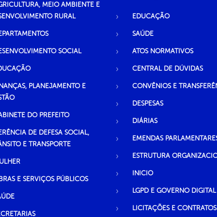
GRICULTURA, MEIO AMBIENTE E
SENVOLVIMENTO RURAL
EDUCAÇÃO
EPARTAMENTOS
SAÚDE
ESENVOLVIMENTO SOCIAL
ATOS NORMATIVOS
DUCAÇÃO
CENTRAL DE DÚVIDAS
INANÇAS, PLANEJAMENTO E
CONVÊNIOS E TRANSFERÊ
STÃO
DESPESAS
ABINETE DO PREFEITO
DIÁRIAS
ERÊNCIA DE DEFESA SOCIAL,
EMENDAS PARLAMENTARE
ÂNSITO E TRANSPORTE
ESTRUTURA ORGANIZACI
ULHER
INICIO
BRAS E SERVIÇOS PÚBLICOS
LGPD E GOVERNO DIGITAL
AÚDE
LICITAÇÕES E CONTRATOS
ECRETARIAS