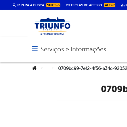
IR PARA A BUSCA
SHIFT+5
TECLAS DE ACESSO
ALT+P
M
Serviços e Informações
Abrir menu principal de navegação
Você está aqui:
>
>
0709bc99-7ef2-4f56-a34c-92052
0709