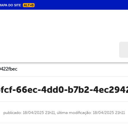
APA DO SITE
ALT+B
Bus
9422fbec
5fcf-66ec-4dd0-b7b2-4ec294
publicado: 18/04/2025 21h11,
última modificação: 18/04/2025 21h11