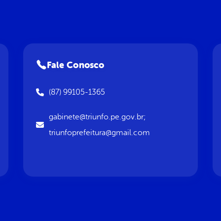
Fale Conosco
(87) 99105-1365
gabinete@triunfo.pe.gov.br;
triunfoprefeitura@gmail.com