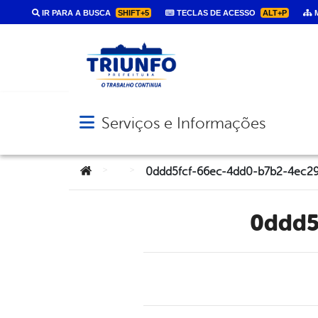
IR PARA A BUSCA
SHIFT+5
TECLAS DE ACESSO
ALT+P
M
Serviços e Informações
Abrir menu principal de navegação
Você está aqui:
>
>
0ddd5fcf-66ec-4dd0-b7b2-4ec2
0ddd