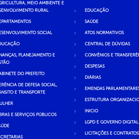
GRICULTURA, MEIO AMBIENTE E
SENVOLVIMENTO RURAL
EDUCAÇÃO
EPARTAMENTOS
SAÚDE
ESENVOLVIMENTO SOCIAL
ATOS NORMATIVOS
DUCAÇÃO
CENTRAL DE DÚVIDAS
INANÇAS, PLANEJAMENTO E
CONVÊNIOS E TRANSFERÊ
STÃO
DESPESAS
ABINETE DO PREFEITO
DIÁRIAS
ERÊNCIA DE DEFESA SOCIAL,
EMENDAS PARLAMENTARE
ÂNSITO E TRANSPORTE
ESTRUTURA ORGANIZACI
ULHER
INICIO
BRAS E SERVIÇOS PÚBLICOS
LGPD E GOVERNO DIGITAL
AÚDE
LICITAÇÕES E CONTRATOS
ECRETARIAS