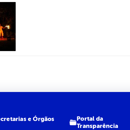
Portal da
cretarias e Órgãos
Transparência