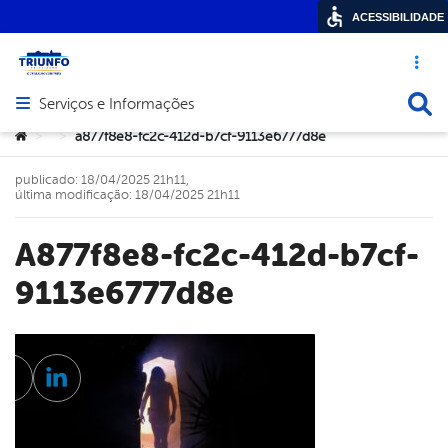
ACESSIBILIDADE
Acesso ráp
Busca
Serviços e Informações
Abrir menu principal de navegação
Você está aqui:
a877f8e8-fc2c-412d-b7cf-9113e6777d8e
>
>
publicado: 18/04/2025 21h11,
última modificação: 18/04/2025 21h11
a877f8e8-fc2c-412d-b7cf-
9113e6777d8e
cebook
Twitter
Linkedin