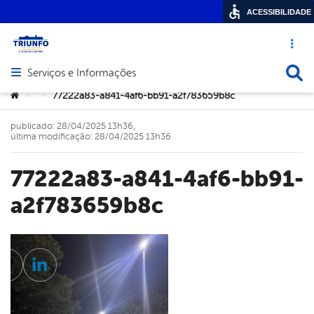
ACESSIBILIDADE
Acesso ráp
Busca
Serviços e Informações
Abrir menu principal de navegação
Você está aqui:
77222a83-a841-4af6-bb91-a2f783659b8c
>
>
publicado: 28/04/2025 13h36,
última modificação: 28/04/2025 13h36
77222a83-a841-4af6-bb91-
a2f783659b8c
cebook
Twitter
Linkedin