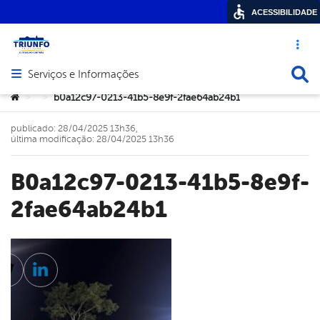
ACESSIBILIDADE
Acesso ráp
Busca
Serviços e Informações
Abrir menu principal de navegação
Você está aqui:
b0a12c97-0213-41b5-8e9f-2fae64ab24b1
>
>
publicado: 28/04/2025 13h36,
última modificação: 28/04/2025 13h36
b0a12c97-0213-41b5-8e9f-
2fae64ab24b1
cebook
Twitter
Linkedin