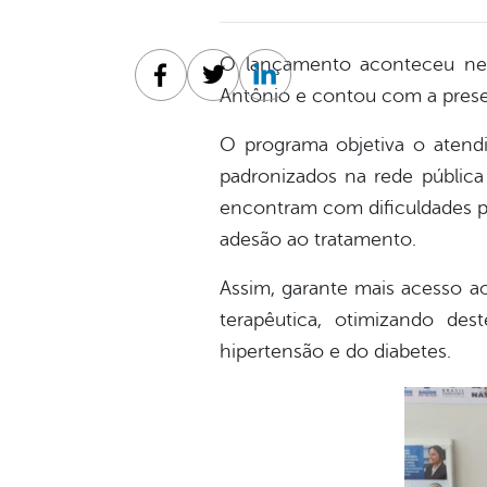
O lançamento aconteceu nest
Facebook
Twitter
Linkedin
Antônio e contou com a presen
O programa objetiva o atend
padronizados na rede pública 
encontram com dificuldades p
adesão ao tratamento.
Assim, garante mais acesso a
terapêutica, otimizando de
hipertensão e do diabetes.