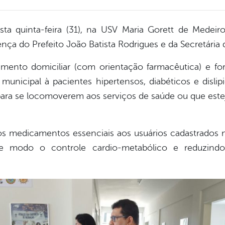
a quinta-feira (31), na USV Maria Gorett de Medeiro
ça do Prefeito João Batista Rodrigues e da Secretária 
imento domiciliar (com orientação farmacêutica) e 
municipal à pacientes hipertensos, diabéticos e disli
ara se locomoverem aos serviços de saúde ou que este
os medicamentos essenciais aos usuários cadastrados
ste modo o controle cardio-metabólico e reduzind