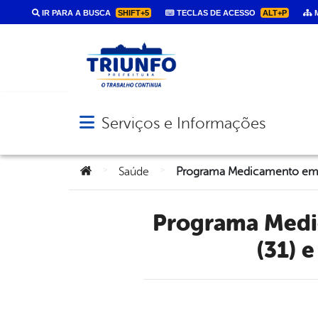
IR PARA A BUSCA
SHIFT+5
TECLAS DE ACESSO
ALT+P
M
Serviços e Informações
Abrir menu principal de navegação
Você está aqui:
>
>
Saúde
Programa Medicamento em Casa é lançado nesta terça-feira
(31) 