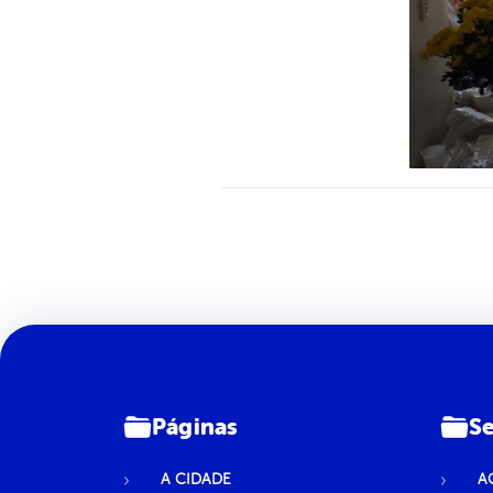
Páginas
Se
A CIDADE
A