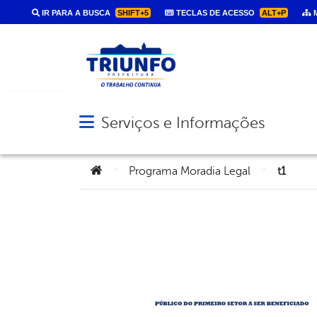
IR PARA A BUSCA
SHIFT+5
TECLAS DE ACESSO
ALT+P
M
Serviços e Informações
Abrir menu principal de navegação
Você está aqui:
>
>
Programa Moradia Legal
t1