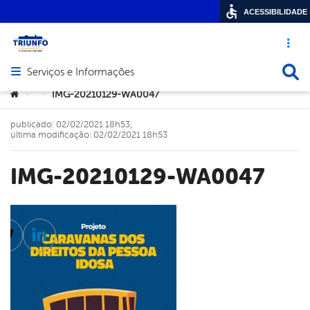
ACESSIBILIDADE
Acesso ráp
Busca
Serviços e Informações
Abrir menu principal de navegação
Você está aqui:
IMG-20210129-WA0047
>
>
publicado: 02/02/2021 18h53,
última modificação: 02/02/2021 18h53
IMG-20210129-WA0047
cebook
Twitter
Linkedin