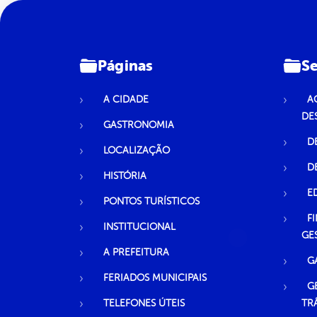
Páginas
Se
A CIDADE
A
DE
GASTRONOMIA
D
LOCALIZAÇÃO
D
HISTÓRIA
E
PONTOS TURÍSTICOS
F
INSTITUCIONAL
GE
A PREFEITURA
G
FERIADOS MUNICIPAIS
G
TELEFONES ÚTEIS
TR