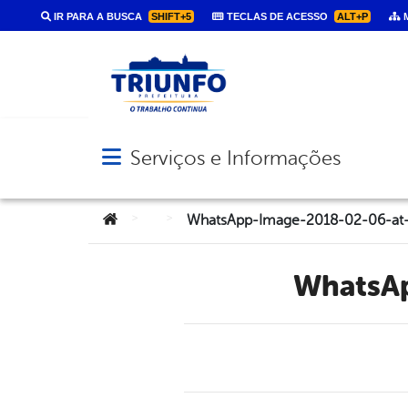
IR PARA A BUSCA
SHIFT+5
TECLAS DE ACESSO
ALT+P
M
Serviços e Informações
Abrir menu principal de navegação
Você está aqui:
>
>
WhatsApp-Image-2018-02-06-at-
Whats