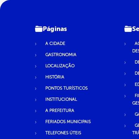
Páginas
Se
A CIDADE
A
DE
GASTRONOMIA
D
LOCALIZAÇÃO
D
HISTÓRIA
E
PONTOS TURÍSTICOS
F
INSTITUCIONAL
GE
A PREFEITURA
G
FERIADOS MUNICIPAIS
G
TELEFONES ÚTEIS
TR