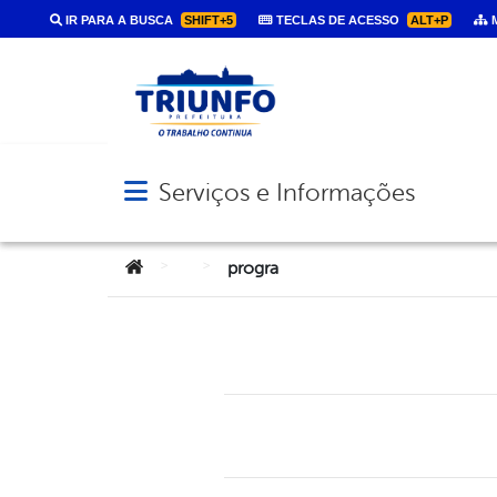
IR PARA A BUSCA
SHIFT+5
TECLAS DE ACESSO
ALT+P
M
Serviços e Informações
Abrir menu principal de navegação
Você está aqui:
>
>
progra