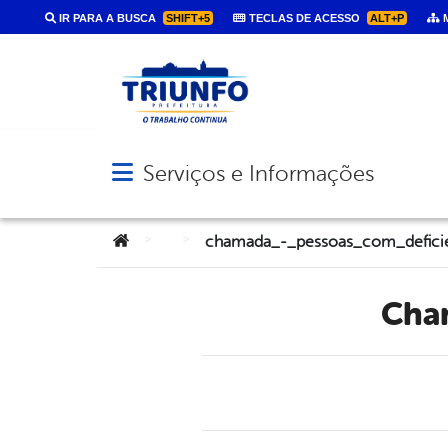
IR PARA A BUSCA
SHIFT+5
TECLAS DE ACESSO
ALT+P
M
Serviços e Informações
Abrir menu principal de navegação
Você está aqui:
>
>
chamada_-_pessoas_com_defici
ch