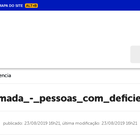
APA DO SITE
ALT+B
Bus
encia
amada_-_pessoas_com_deficie
publicado: 23/08/2019 16h21,
última modificação: 23/08/2019 16h21