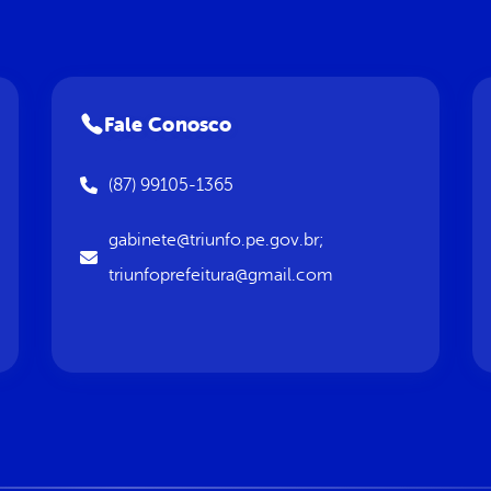
Fale Conosco
(87) 99105-1365
gabinete@triunfo.pe.gov.br;
triunfoprefeitura@gmail.com