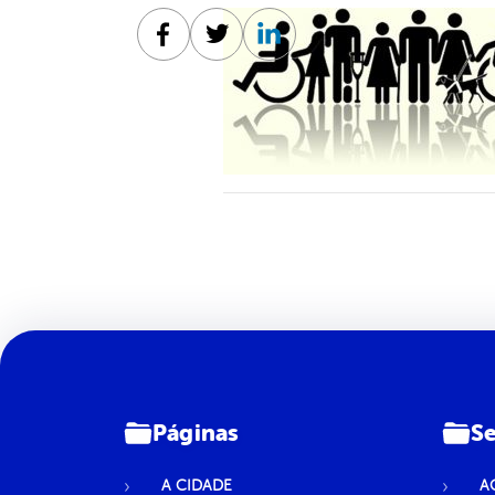
Facebook
Twitter
Linkedin
Páginas
Se
A CIDADE
A