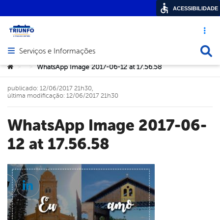
ACESSIBILIDADE
Acesso ráp
Busca
Serviços e Informações
Abrir menu principal de navegação
Você está aqui:
WhatsApp Image 2017-06-12 at 17.56.58
>
>
publicado: 12/06/2017 21h30,
última modificação: 12/06/2017 21h30
WhatsApp Image 2017-06-
12 at 17.56.58
cebook
Twitter
Linkedin