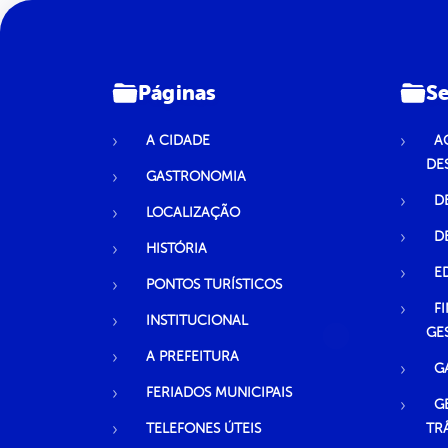
Páginas
Se
A CIDADE
A
DE
GASTRONOMIA
D
LOCALIZAÇÃO
D
HISTÓRIA
E
PONTOS TURÍSTICOS
F
INSTITUCIONAL
GE
A PREFEITURA
G
FERIADOS MUNICIPAIS
G
TELEFONES ÚTEIS
TR