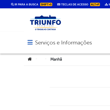
IR PARA A BUSCA
SHIFT+5
TECLAS DE ACESSO
ALT+P
M
Serviços e Informações
Abrir menu principal de navegação
Você está aqui:
>
>
Manhã