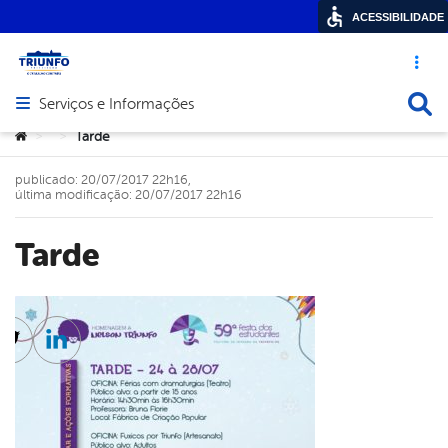
ACESSIBILIDADE
Acesso ráp
Busca
Serviços e Informações
Abrir menu principal de navegação
Você está aqui:
Tarde
>
>
publicado: 20/07/2017 22h16,
última modificação: 20/07/2017 22h16
Tarde
cebook
Twitter
Linkedin