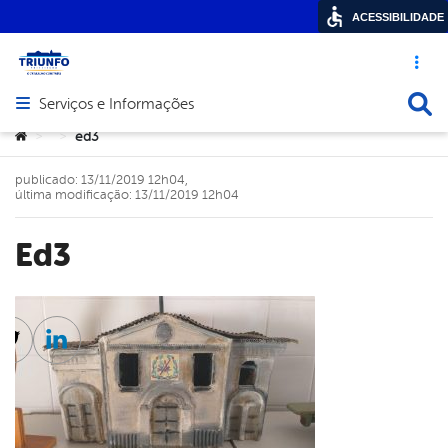
ACESSIBILIDADE
Acesso ráp
Busca
Serviços e Informações
Abrir menu principal de navegação
Você está aqui:
ed3
>
>
publicado: 13/11/2019 12h04,
última modificação: 13/11/2019 12h04
ed3
cebook
Twitter
Linkedin