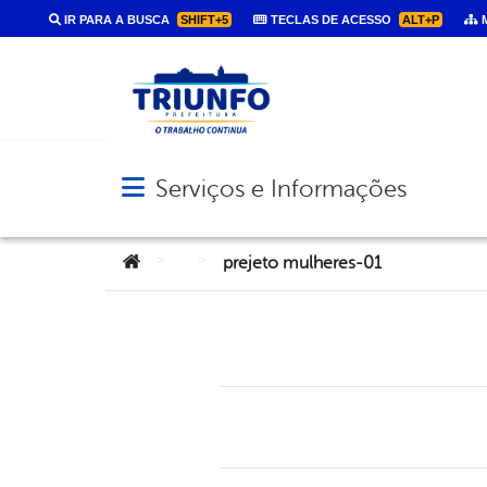
IR PARA A BUSCA
SHIFT+5
TECLAS DE ACESSO
ALT+P
M
Serviços e Informações
Abrir menu principal de navegação
Você está aqui:
>
>
prejeto mulheres-01