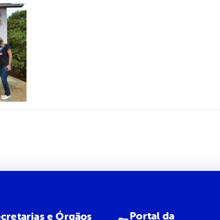
Portal da
cretarias e Órgãos