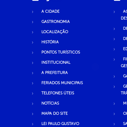
A CIDADE
A
DE
GASTRONOMIA
D
LOCALIZAÇÃO
D
HISTÓRIA
E
PONTOS TURÍSTICOS
F
INSTITUCIONAL
GE
A PREFEITURA
G
FERIADOS MUNICIPAIS
G
TELEFONES ÚTEIS
TR
NOTÍCIAS
M
MAPA DO SITE
O
LEI PAULO GUSTAVO
S