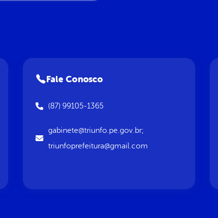
Fale Conosco
(87) 99105-1365
gabinete@triunfo.pe.gov.br;
triunfoprefeitura@gmail.com