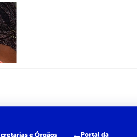
Portal da
cretarias e Órgãos