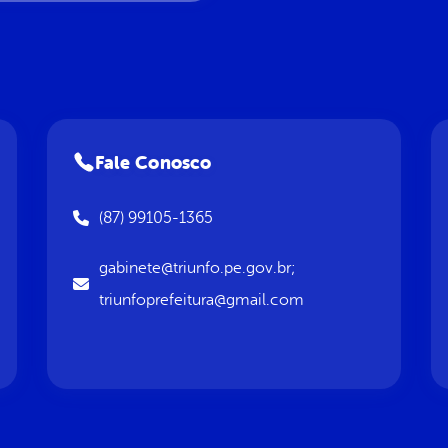
Fale Conosco
(87) 99105-1365
gabinete@triunfo.pe.gov.br;
triunfoprefeitura@gmail.com