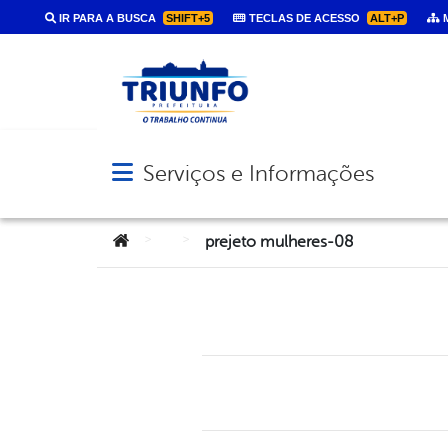
IR PARA A BUSCA
SHIFT+5
TECLAS DE ACESSO
ALT+P
M
Serviços e Informações
Abrir menu principal de navegação
Você está aqui:
>
>
prejeto mulheres-08