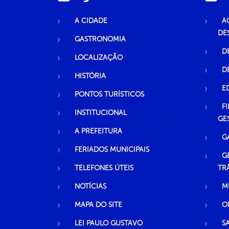
A CIDADE
A
DE
GASTRONOMIA
D
LOCALIZAÇÃO
D
HISTÓRIA
E
PONTOS TURÍSTICOS
F
INSTITUCIONAL
GE
A PREFEITURA
G
FERIADOS MUNICIPAIS
G
TELEFONES ÚTEIS
TR
NOTÍCIAS
M
MAPA DO SITE
O
LEI PAULO GUSTAVO
S