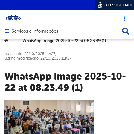
ACESSIBILIDADE
Acesso ráp
Busca
Serviços e Informações
Abrir menu principal de navegação
Você está aqui:
WhatsApp Image 2025-10-22 at 08.23.49 (1)
>
>
publicado: 22/10/2025 11h27,
última modificação: 22/10/2025 11h27
WhatsApp Image 2025-10-
22 at 08.23.49 (1)
cebook
Twitter
Linkedin