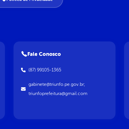
Fale Conosco
(87) 99105-1365
gabinete@triunfo.pe.gov.br;
triunfoprefeitura@gmail.com