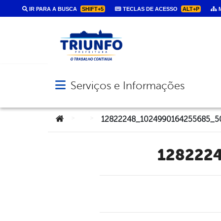
IR PARA A BUSCA
SHIFT+5
TECLAS DE ACESSO
ALT+P
M
Serviços e Informações
Abrir menu principal de navegação
Você está aqui:
>
>
12822248_1024990164255685_5
128222