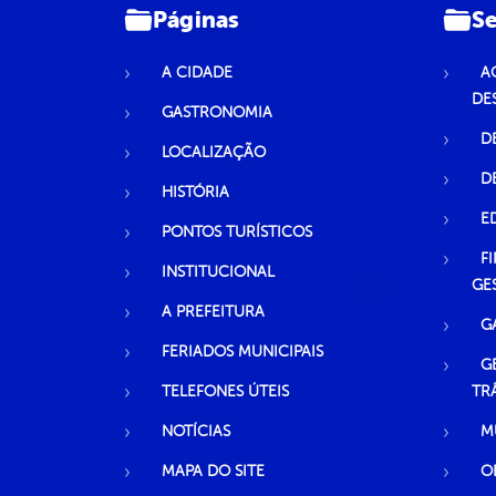
Páginas
Se
A CIDADE
A
DE
GASTRONOMIA
D
LOCALIZAÇÃO
D
HISTÓRIA
E
PONTOS TURÍSTICOS
F
INSTITUCIONAL
GE
A PREFEITURA
G
FERIADOS MUNICIPAIS
G
TELEFONES ÚTEIS
TR
NOTÍCIAS
M
MAPA DO SITE
O