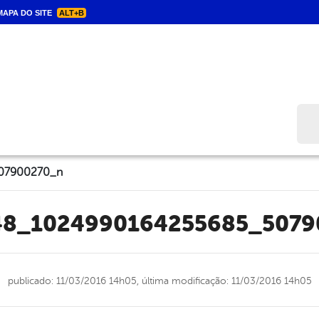
APA DO SITE
ALT+B
Bus
07900270_n
48_1024990164255685_5079
publicado: 11/03/2016 14h05,
última modificação: 11/03/2016 14h05