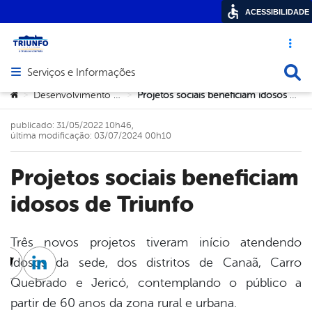
ACESSIBILIDADE
Acesso ráp
Busca
Serviços e Informações
Abrir menu principal de navegação
Você está aqui:
Desenvolvimento Social
Projetos sociais beneficiam idosos de Triunfo
>
>
publicado: 31/05/2022 10h46,
última modificação: 03/07/2024 00h10
Projetos sociais beneficiam
idosos de Triunfo
Três novos projetos tiveram início atendendo
idosos da sede, dos distritos de Canaã, Carro
cebook
Twitter
Linkedin
Quebrado e Jericó, contemplando o público a
partir de 60 anos da zona rural e urbana.