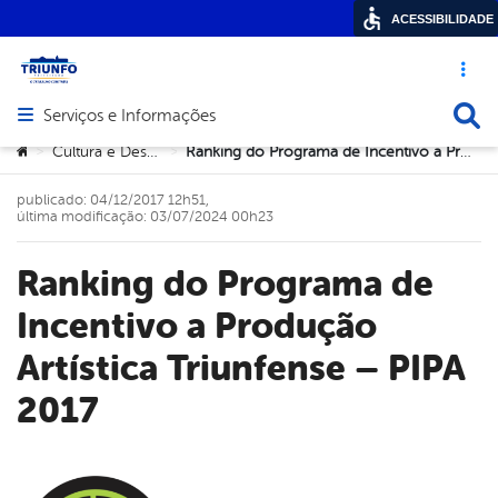
ACESSIBILIDADE
Acesso ráp
Busca
Serviços e Informações
Abrir menu principal de navegação
Você está aqui:
Cultura e Desportos
Ranking do Programa de Incentivo a Produção Artística Triunfense – PIPA 2017
>
>
publicado: 04/12/2017 12h51,
última modificação: 03/07/2024 00h23
Ranking do Programa de
Incentivo a Produção
Artística Triunfense – PIPA
2017