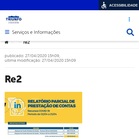
ACESSIBILIDADE
Acesso ráp
Busca
Serviços e Informações
Abrir menu principal de navegação
Você está aqui:
re2
>
>
publicado: 27/04/2020 15h09,
última modificação: 27/04/2020 15h09
re2
cebook
Twitter
Linkedin