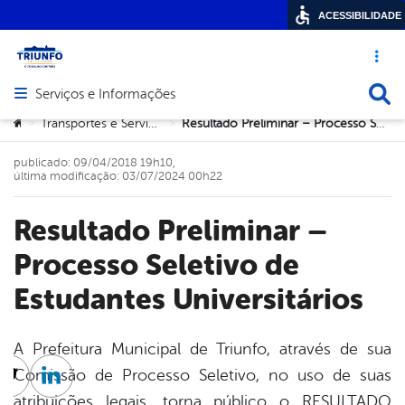
ACESSIBILIDADE
Acesso ráp
Busca
Serviços e Informações
Abrir menu principal de navegação
Você está aqui:
Transportes e Serviços Públicos
Resultado Preliminar – Processo Seletivo de Estudantes Universitários
>
>
publicado: 09/04/2018 19h10,
última modificação: 03/07/2024 00h22
Resultado Preliminar –
Processo Seletivo de
Estudantes Universitários
A Prefeitura Municipal de Triunfo, através de sua
Comissão de Processo Seletivo, no uso de suas
cebook
Twitter
Linkedin
atribuições legais, torna público o RESULTADO