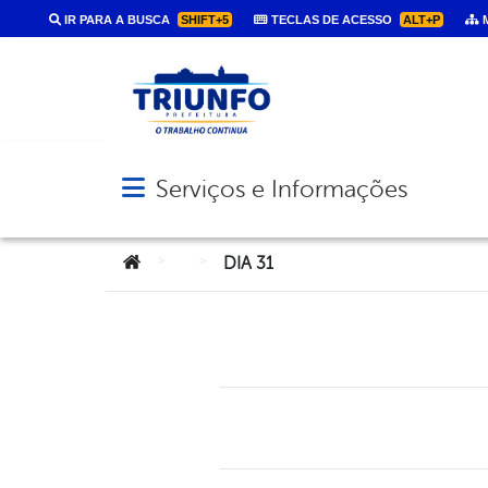
IR PARA A BUSCA
SHIFT+5
TECLAS DE ACESSO
ALT+P
M
Serviços e Informações
Abrir menu principal de navegação
Você está aqui:
>
>
DIA 31