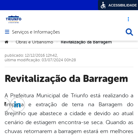
ACESSIBILIDADE
Acesso ráp
Busca
Serviços e Informações
Abrir menu principal de navegação
Você está aqui:
Obras e Urbanismo
Revitalização da Barragem
>
>
publicado: 12/12/2016 12h42,
última modificação: 03/07/2024 00h28
Revitalização da Barragem
A Prefeitura Municipal de Triunfo está realizando a
limpeza e extração de terra na Barragem do
cebook
Twitter
Linkedin
Brejinho que abastece a cidade e devido ao atual
cenário de estiagem encontra-se seca. Quando as
chuvas retornarem a barragem estará em melhores