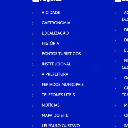
A CIDADE
A
DE
GASTRONOMIA
D
LOCALIZAÇÃO
D
HISTÓRIA
E
PONTOS TURÍSTICOS
F
INSTITUCIONAL
GE
A PREFEITURA
G
FERIADOS MUNICIPAIS
G
TELEFONES ÚTEIS
TR
NOTÍCIAS
M
MAPA DO SITE
O
LEI PAULO GUSTAVO
S