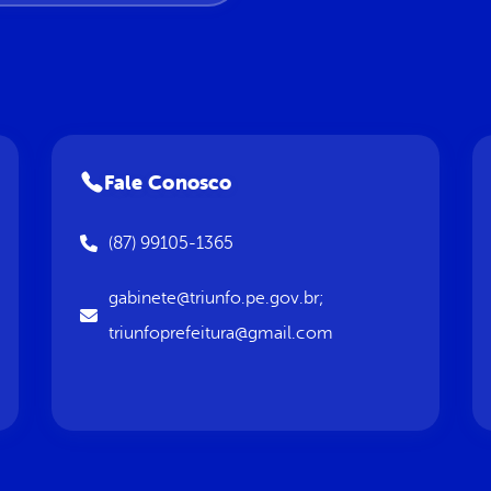
Fale Conosco
(87) 99105-1365
gabinete@triunfo.pe.gov.br;
triunfoprefeitura@gmail.com