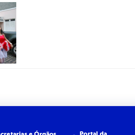
Portal da
cretarias e Órgãos