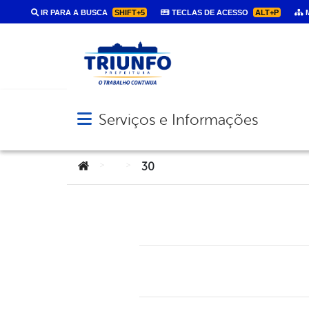
IR PARA A BUSCA
SHIFT+5
TECLAS DE ACESSO
ALT+P
M
Serviços e Informações
Abrir menu principal de navegação
Você está aqui:
>
>
30