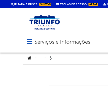
IR PARA A BUSCA
SHIFT+5
TECLAS DE ACESSO
ALT+P
M
Serviços e Informações
Abrir menu principal de navegação
Você está aqui:
>
>
5