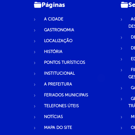
Páginas
Se
A CIDADE
A
DE
GASTRONOMIA
D
LOCALIZAÇÃO
D
HISTÓRIA
E
PONTOS TURÍSTICOS
F
INSTITUCIONAL
GE
A PREFEITURA
G
FERIADOS MUNICIPAIS
G
TELEFONES ÚTEIS
TR
NOTÍCIAS
M
MAPA DO SITE
O