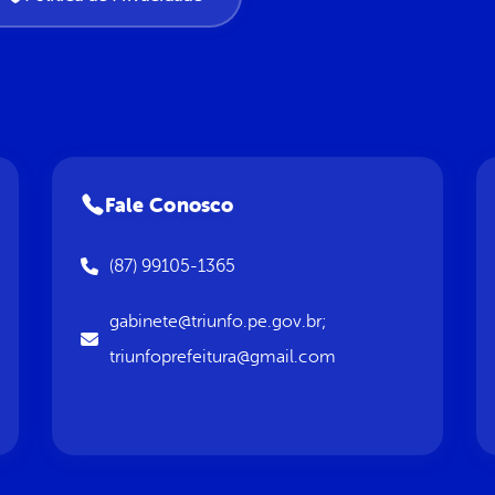
Fale Conosco
(87) 99105-1365
gabinete@triunfo.pe.gov.br;
triunfoprefeitura@gmail.com