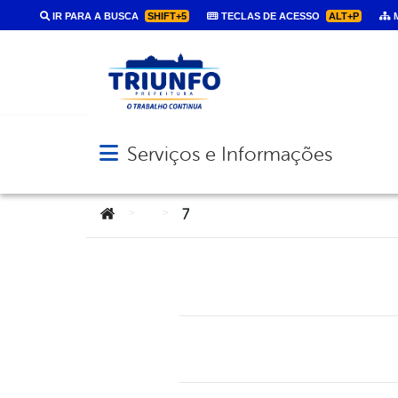
IR PARA A BUSCA
SHIFT+5
TECLAS DE ACESSO
ALT+P
M
Serviços e Informações
Abrir menu principal de navegação
Você está aqui:
>
>
7