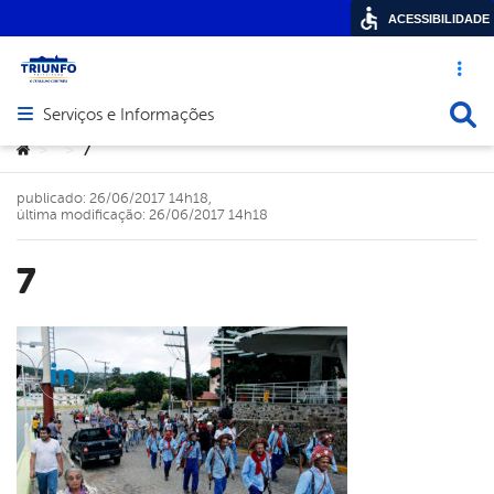
ACESSIBILIDADE
Acesso ráp
Busca
Serviços e Informações
Abrir menu principal de navegação
Você está aqui:
7
>
>
publicado: 26/06/2017 14h18,
última modificação: 26/06/2017 14h18
7
cebook
Twitter
Linkedin