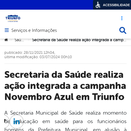
ACESSIBILIDADE
Acesso ráp
Busca
Serviços e Informações
Abrir menu principal de navegação
Você está aqui:
Saúde
Secretaria da Saúde realiza ação integrada a campanha Novembro Azul em Triunfo
>
>
publicado: 28/11/2021 12h04,
última modificação: 03/07/2024 00h10
Secretaria da Saúde realiza
ação integrada a campanha
Novembro Azul em Triunfo
A Secretaria Municipal de Saúde realiza momento
de educação em saúde para os funcionários
cebook
Twitter
Linkedin
homens da Prefeitura Municipal, em alusão à