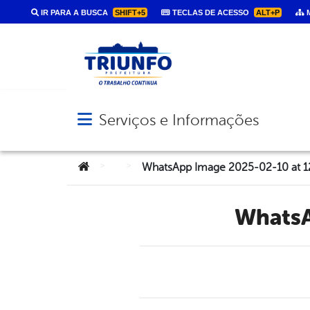
IR PARA A BUSCA
SHIFT+5
TECLAS DE ACESSO
ALT+P
M
Serviços e Informações
Abrir menu principal de navegação
Você está aqui:
>
>
WhatsApp Image 2025-02-10 at 12
Whats