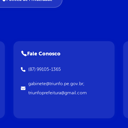
Fale Conosco
(87) 99105-1365
gabinete@triunfo.pe.gov.br;
triunfoprefeitura@gmail.com