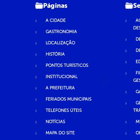
Páginas
Se
A CIDADE
A
DE
GASTRONOMIA
D
LOCALIZAÇÃO
D
HISTÓRIA
E
PONTOS TURÍSTICOS
F
INSTITUCIONAL
GE
A PREFEITURA
G
FERIADOS MUNICIPAIS
G
TELEFONES ÚTEIS
TR
NOTÍCIAS
M
MAPA DO SITE
O