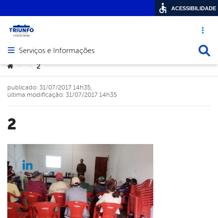
ACESSIBILIDADE
Acesso ráp
Busca
Serviços e Informações
Abrir menu principal de navegação
Você está aqui:
2
>
>
publicado: 31/07/2017 14h35,
última modificação: 31/07/2017 14h35
2
cebook
Twitter
Linkedin