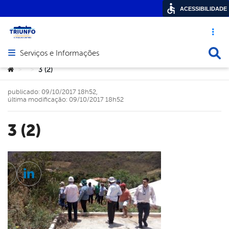
ACESSIBILIDADE
Acesso ráp
Busca
Serviços e Informações
Abrir menu principal de navegação
Você está aqui:
3 (2)
>
>
publicado: 09/10/2017 18h52,
última modificação: 09/10/2017 18h52
3 (2)
cebook
Twitter
Linkedin