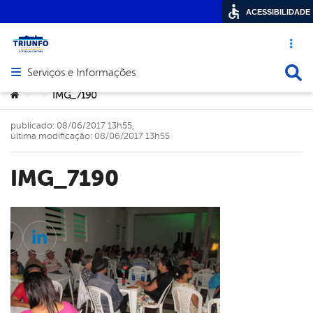
ACESSIBILIDADE
Acesso ráp
Busca
Serviços e Informações
Abrir menu principal de navegação
Você está aqui:
IMG_7190
>
>
publicado: 08/06/2017 13h55,
última modificação: 08/06/2017 13h55
IMG_7190
cebook
Twitter
Linkedin