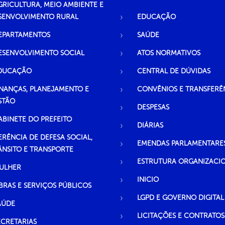
GRICULTURA, MEIO AMBIENTE E
SENVOLVIMENTO RURAL
EDUCAÇÃO
EPARTAMENTOS
SAÚDE
ESENVOLVIMENTO SOCIAL
ATOS NORMATIVOS
DUCAÇÃO
CENTRAL DE DÚVIDAS
INANÇAS, PLANEJAMENTO E
CONVÊNIOS E TRANSFERÊ
STÃO
DESPESAS
ABINETE DO PREFEITO
DIÁRIAS
ERÊNCIA DE DEFESA SOCIAL,
EMENDAS PARLAMENTARE
ÂNSITO E TRANSPORTE
ESTRUTURA ORGANIZACI
ULHER
INICIO
BRAS E SERVIÇOS PÚBLICOS
LGPD E GOVERNO DIGITAL
AÚDE
LICITAÇÕES E CONTRATOS
ECRETARIAS