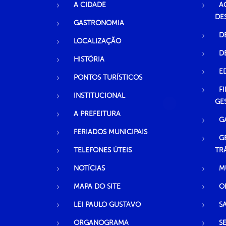
A CIDADE
A
DE
GASTRONOMIA
D
LOCALIZAÇÃO
D
HISTÓRIA
E
PONTOS TURÍSTICOS
F
INSTITUCIONAL
GE
A PREFEITURA
G
FERIADOS MUNICIPAIS
G
TELEFONES ÚTEIS
TR
NOTÍCIAS
M
MAPA DO SITE
O
LEI PAULO GUSTAVO
S
ORGANOGRAMA
S