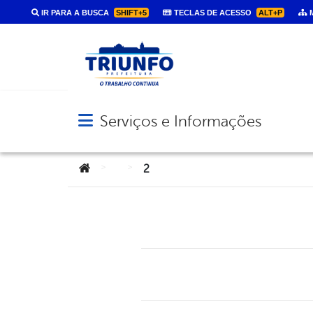
IR PARA A BUSCA
SHIFT+5
TECLAS DE ACESSO
ALT+P
M
Serviços e Informações
Abrir menu principal de navegação
Você está aqui:
>
>
2