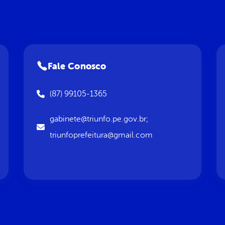
Fale Conosco
(87) 99105-1365
gabinete@triunfo.pe.gov.br;
triunfoprefeitura@gmail.com