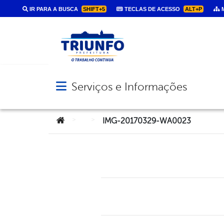
IR PARA A BUSCA
SHIFT+5
TECLAS DE ACESSO
ALT+P
M
Serviços e Informações
Abrir menu principal de navegação
Você está aqui:
>
>
IMG-20170329-WA0023