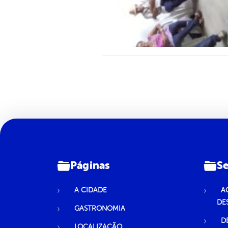
Páginas
Se
A CIDADE
A
DE
GASTRONOMIA
D
LOCALIZAÇÃO