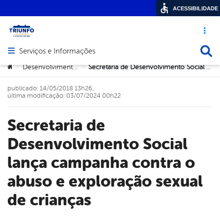
ACESSIBILIDADE
Acesso ráp
Busca
Serviços e Informações
Abrir menu principal de navegação
Você está aqui:
Desenvolvimento Social
Secretaria de Desenvolvimento Social lança campanha contra o abuso e exploração sexual de crianças
>
>
publicado: 14/05/2018 13h26,
última modificação: 03/07/2024 00h22
Secretaria de
Desenvolvimento Social
lança campanha contra o
abuso e exploração sexual
de crianças