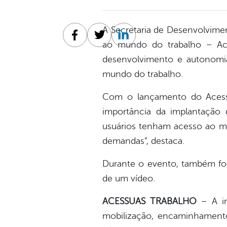
A Secretaria de Desenvolvimen
Facebook
Twitter
Linkedin
ao mundo do trabalho – Aces
desenvolvimento e autonomia 
mundo do trabalho.
Com o lançamento do Acessuas
importância da implantação
usuários tenham acesso ao mu
demandas”, destaca.
Durante o evento, também for
de um vídeo.
ACESSUAS TRABALHO
– A i
mobilização, encaminhament