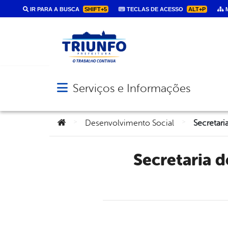
IR PARA A BUSCA
SHIFT+5
TECLAS DE ACESSO
ALT+P
M
Serviços e Informações
Abrir menu principal de navegação
Você está aqui:
>
>
Desenvolvimento Social
Secretaria de Desenvolvimento Social lança programa