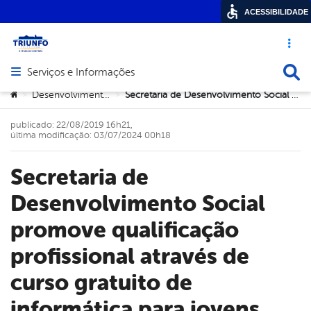
ACESSIBILIDADE
Acesso ráp
Busca
Serviços e Informações
Abrir menu principal de navegação
Você está aqui:
Desenvolvimento Social
Secretaria de Desenvolvimento Social promove qualificação profissional através de curso gratuito de informática para jovens
>
>
publicado: 22/08/2019 16h21,
última modificação: 03/07/2024 00h18
Secretaria de
Desenvolvimento Social
promove qualificação
profissional através de
curso gratuito de
informática para jovens